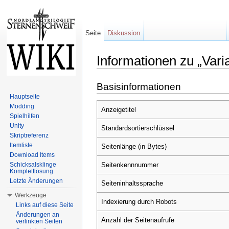
Seite
Diskussion
Informationen zu „Vari
Wechseln zu:
Navigation
,
Suche
Basisinformationen
Hauptseite
Modding
Anzeigetitel
Spielhilfen
Unity
Standardsortierschlüssel
Skriptreferenz
Itemliste
Seitenlänge (in Bytes)
Download Items
Seitenkennnummer
Schicksalsklinge
Komplettlösung
Letzte Änderungen
Seiteninhaltssprache
Werkzeuge
Indexierung durch Robots
Links auf diese Seite
Änderungen an
Anzahl der Seitenaufrufe
verlinkten Seiten