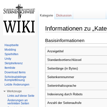
Kategorie
Diskussion
Informationen zu „Kat
Wechseln zu:
Navigation
,
Suche
Basisinformationen
Hauptseite
Modding
Anzeigetitel
Spielhilfen
Unity
Standardsortierschlüssel
Skriptreferenz
Itemliste
Seitenlänge (in Bytes)
Download Items
Seitenkennnummer
Schicksalsklinge
Komplettlösung
Letzte Änderungen
Seiteninhaltssprache
Werkzeuge
Indexierung durch Robots
Links auf diese Seite
Änderungen an
Anzahl der Seitenaufrufe
verlinkten Seiten