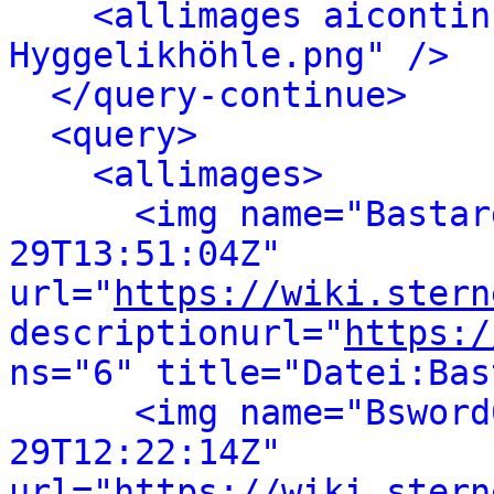
<allimages aicontin
Hyggelikhöhle.png" />
</query-continue>
<query>
<allimages>
<img name="Bastar
29T13:51:04Z" 
url="
https://wiki.stern
descriptionurl="
https:/
ns="6" title="Datei:Bas
<img name="Bsword
29T12:22:14Z" 
url="
https://wiki.stern